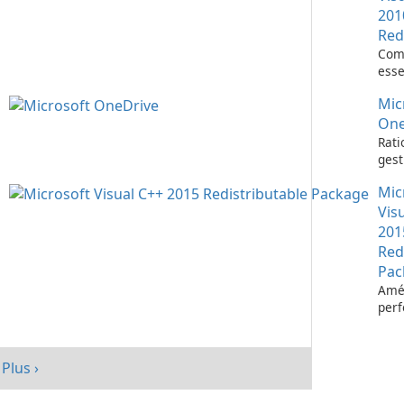
201
Red
Com
esse
l’ex
Mic
d’ap
Visu
One
Rati
gest
fich
Mic
Micr
One
Vis
201
Red
Pac
Amél
per
votr
avec
redi
Plus ›
Micr
C++ 