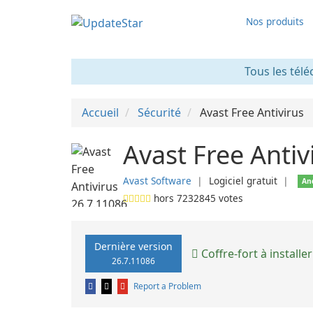
Nos produits
Tous les télé
Accueil
Sécurité
Avast Free Antivirus
Avast Free Antiv
Avast Software
❘
Logiciel gratuit
❘
An
hors
7232845
votes
Dernière version
Coffre-fort à installer
26.7.11086
Report a Problem