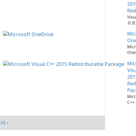
201
Red
Vis
프로
위한
Mic
소
One
Micr
One
관리
Mic
Vis
201
Red
Pac
Micr
C++
가능
스템
시키
더 ›