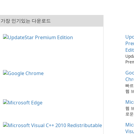
가장 인기있는 다운로드
Upd
Pr
Edi
Upd
Pre
으로
Goo
최신
하는
Ch
때보
빠르
다!
웹 
Mic
웹 
로운
Mic
Vis