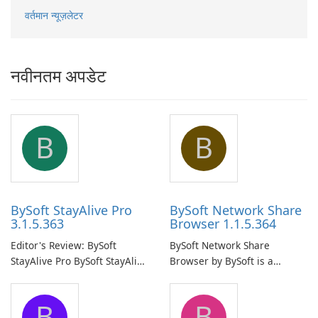
वर्तमान न्यूज़लेटर
नवीनतम अपडेट
B
B
BySoft StayAlive Pro
BySoft Network Share
3.1.5.363
Browser 1.1.5.364
Editor's Review: BySoft
BySoft Network Share
StayAlive Pro BySoft StayAlive
Browser by BySoft is a
Pro is a reliable software
comprehensive software
application designed to
application that allows users
B
B
ensure the continuous and
to easily browse and manage