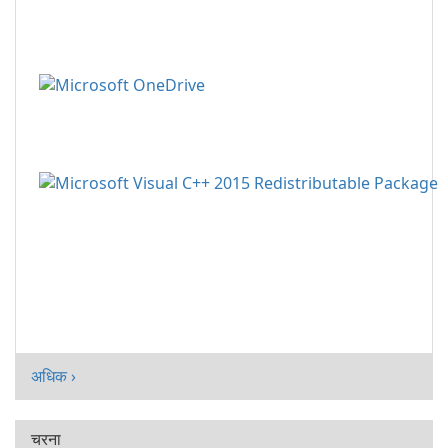
अधिक ›
चरना