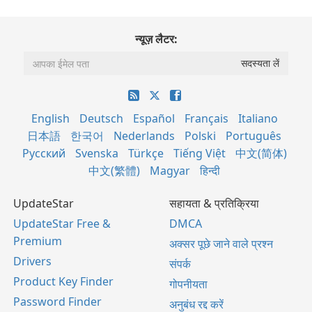
न्यूज़ लैटर:
English
Deutsch
Español
Français
Italiano
日本語
한국어
Nederlands
Polski
Português
Русский
Svenska
Türkçe
Tiếng Việt
中文(简体)
中文(繁體)
Magyar
हिन्दी
UpdateStar
सहायता & प्रतिक्रिया
UpdateStar Free &
DMCA
Premium
अक्सर पूछे जाने वाले प्रश्न
Drivers
संपर्क
Product Key Finder
गोपनीयता
Password Finder
अनुबंध रद्द करें