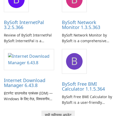
uninterrupted operation of
shared folders on their
your computer system.
network.
BySoft InternetPal
BySoft Network
3.2.5.366
Monitor 1.3.5.363
Review of BySoft InternetPal
BySoft Network Monitor by
BySoft InternetPal is a
BySoft is a comprehensive
comprehensive software
network monitoring software
application designed to
designed to help businesses
B
monitor your internet
effectively manage their
connection and provide real-
network infrastructure.
time insights into its
performance.
Internet Download
BySoft Free BMI
Manager 6.43.8
Calculator 1.1.5.364
इंटरनेट डाउनलोड प्रबंधक (IDM) —
BySoft Free BMI Calculator by
Windows के लिए तेज़, विश्वसनीय
BySoft is a user-friendly
डाउनलोड प्रबंधक Tonec Inc. से
software application
इंटरनेट डाउनलोड प्रबंधक (IDM)
designed to help you
सभी नवीनतम अपडेट
Microsoft Windows के लिए एक